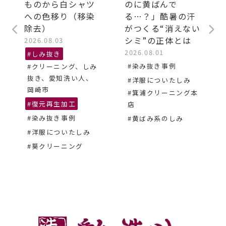
ものから白シャツ
のに黄ばんで
への色移り（移染
る…？」酷暑の汗
除去）
がつくる“消えない
シミ”の正体とは
2026.08.03
2026.08.01
#しみ抜き
#染み抜き事例
#クリーニング、しみ
抜き、愛知洗い人、
#洋服についたしみ
岡崎市
#箕浦クリーニング本
#復元再生加工
店
#染み抜き事例
#黄ばみ系のしみ
#洋服についたしみ
#葵クリーニング