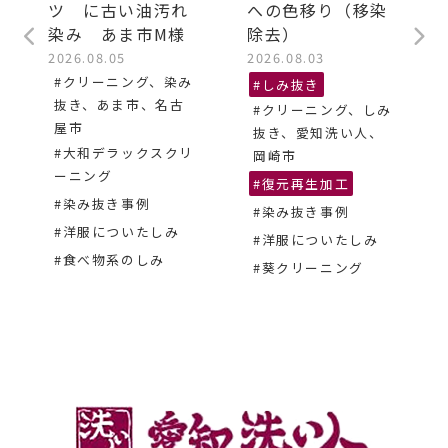
ツ に古い油汚れ
への色移り（移染
染み あま市M様
除去）
2026.08.05
2026.08.03
#クリーニング、染み
#しみ抜き
抜き、あま市、名古
#クリーニング、しみ
屋市
抜き、愛知洗い人、
#大和デラックスクリ
岡崎市
ーニング
#復元再生加工
#染み抜き事例
#染み抜き事例
#洋服についたしみ
#洋服についたしみ
#食べ物系のしみ
#葵クリーニング