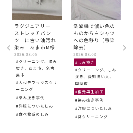
ラグジュアリー
洗濯機で濃い色の
ストレッチパン
ものから白シャツ
ツ に古い油汚れ
への色移り（移染
染み あま市M様
除去）
2026.08.05
2026.08.03
#クリーニング、染み
#しみ抜き
抜き、あま市、名古
#クリーニング、しみ
屋市
抜き、愛知洗い人、
#大和デラックスクリ
岡崎市
ーニング
#復元再生加工
#染み抜き事例
#染み抜き事例
#洋服についたしみ
#洋服についたしみ
#食べ物系のしみ
#葵クリーニング