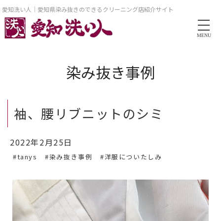
愛知洗い人｜愛知県染み抜きのできるクリーニング店紹介サイト
MENU
染み抜き事例
袖、腰リブニットのシミ
2022年2月25日
#tanys
#染み抜き事例
#洋服についたしみ