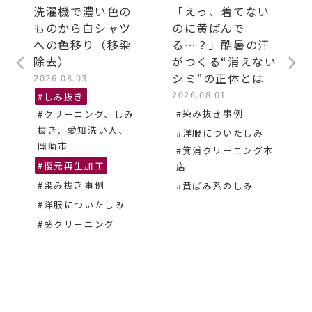
洗濯機で濃い色の
「えっ、着てない
ものから白シャツ
のに黄ばんで
への色移り（移染
る…？」酷暑の汗
除去）
がつくる“消えない
シミ”の正体とは
2026.08.03
2026.08.01
#しみ抜き
#染み抜き事例
#クリーニング、しみ
抜き、愛知洗い人、
#洋服についたしみ
岡崎市
#箕浦クリーニング本
#復元再生加工
店
#染み抜き事例
#黄ばみ系のしみ
#洋服についたしみ
#葵クリーニング