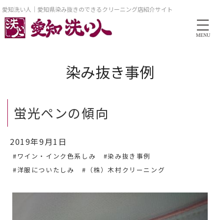
愛知洗い人｜愛知県染み抜きのできるクリーニング店紹介サイト
MENU
染み抜き事例
蛍光ペンの傾向
2019年9月1日
#ワイン・インク色系しみ
#染み抜き事例
#洋服についたしみ
#（株）木村クリーニング