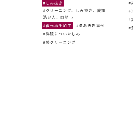
抜き、あま
#しみ抜き
#
#クリーニング、しみ抜き、愛知
#
ーニング
洗い人、岡崎市
#
#復元再生加工
#染み抜き事例
#
#洋服についたしみ
#葵クリーニング