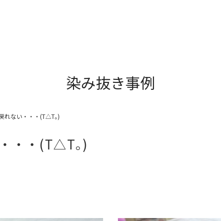
染み抜き事例
れない・・・(T△T｡)
・・(T△T｡)