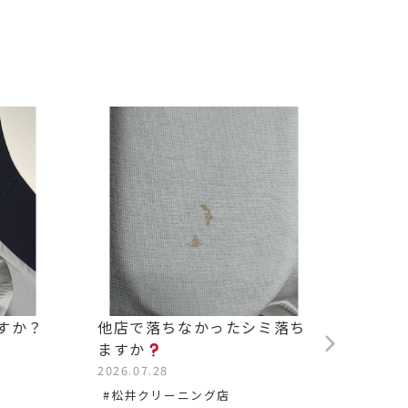
すか？
他店で落ちなかったシミ落ち
背中の
ますか
2026.0
2026.07.28
#松沢
#松井クリーニング店
#染み