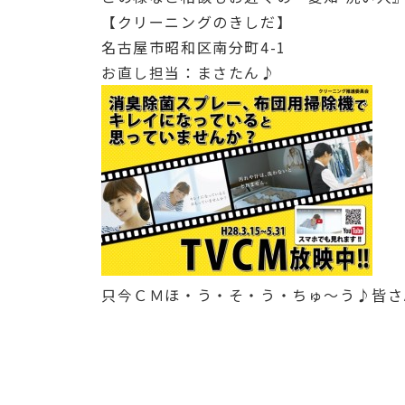
【クリーニングのきしだ】
名古屋市昭和区南分町4-1
お直し担当：まさたん♪
只今ＣＭほ・う・そ・う・ちゅ～う♪皆さ