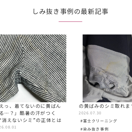
しみ抜き事例の最新記事
えっ、着てないのに黄ばん
の黄ばみのシミ取れま
る…？」酷暑の汗がつく
2026.07.30
“消えないシミ”の正体とは
#富士クリーニング
26.08.01
#染み抜き事例