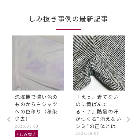
しみ抜き事例の最新記事
洗濯機で濃い色の
「えっ、着てない
ものから白シャツ
のに黄ばんで
への色移り（移染
る…？」酷暑の汗
除去）
がつくる“消えない
シミ”の正体とは
2026.08.03
2026.08.01
#しみ抜き