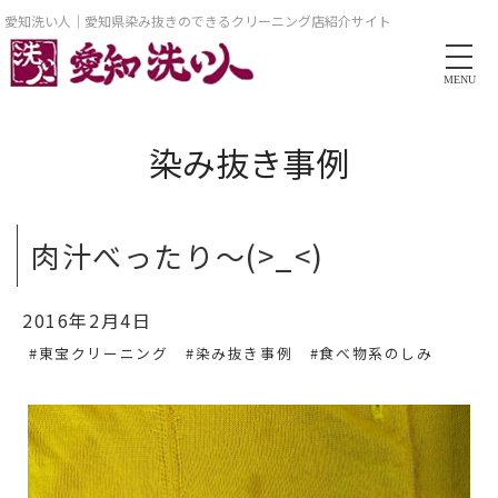
愛知洗い人｜愛知県染み抜きのできるクリーニング店紹介サイト
MENU
染み抜き事例
肉汁べったり～(>_<)
2016年2月4日
#東宝クリーニング
#染み抜き事例
#食べ物系のしみ