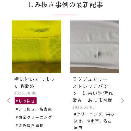
しみ抜き事例の最新記事
襟に付いてしまっ
ラグジュアリー
た毛染め
ストレッチパン
ツ に古い油汚れ
2026.08.08
染み あま市M様
#しみ抜き
2026.08.05
#シミ抜き、名古屋
#クリーニング、染み
#東宝クリーニング
抜き、あま市、名古
#染み抜き事例
屋市