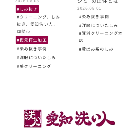
シミ”の正体とは
2026.08.03
2026.08.01
#しみ抜き
#染み抜き事例
#クリーニング、しみ
抜き、愛知洗い人、
#洋服についたしみ
岡崎市
#箕浦クリーニング本
#復元再生加工
店
#染み抜き事例
#黄ばみ系のしみ
#洋服についたしみ
#葵クリーニング