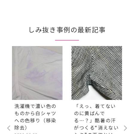
しみ抜き事例の最新記事
洗濯機で濃い色の
「えっ、着てない
ものから白シャツ
のに黄ばんで
への色移り（移染
る…？」酷暑の汗
除去）
がつくる“消えない