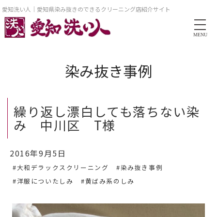
愛知洗い人｜愛知県染み抜きのできるクリーニング店紹介サイト
MENU
染み抜き事例
繰り返し漂白しても落ちない染
み 中川区 T様
2016年9月5日
#大和デラックスクリーニング
#染み抜き事例
#洋服についたしみ
#黄ばみ系のしみ