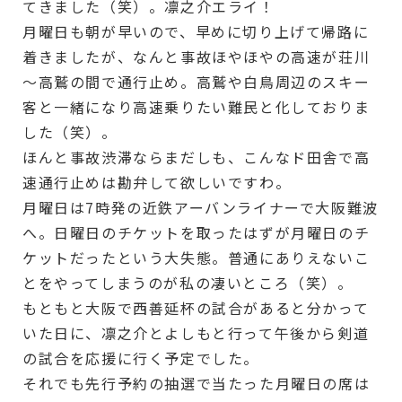
てきました（笑）。凛之介エライ！
月曜日も朝が早いので、早めに切り上げて帰路に
着きましたが、なんと事故ほやほやの高速が荘川
～高鷲の間で通行止め。高鷲や白鳥周辺のスキー
客と一緒になり高速乗りたい難民と化しておりま
した（笑）。
ほんと事故渋滞ならまだしも、こんなド田舎で高
速通行止めは勘弁して欲しいですわ。
月曜日は7時発の近鉄アーバンライナーで大阪難波
へ。日曜日のチケットを取ったはずが月曜日のチ
ケットだったという大失態。普通にありえないこ
とをやってしまうのが私の凄いところ（笑）。
もともと大阪で西善延杯の試合があると分かって
いた日に、凛之介とよしもと行って午後から剣道
の試合を応援に行く予定でした。
それでも先行予約の抽選で当たった月曜日の席は