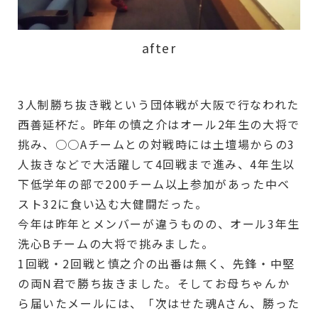
after
3人制勝ち抜き戦という団体戦が大阪で行なわれた
西善延杯だ。昨年の慎之介はオール2年生の大将で
挑み、○○Aチームとの対戦時には土壇場からの3
人抜きなどで大活躍して4回戦まで進み、4年生以
下低学年の部で200チーム以上参加があった中ベ
スト32に食い込む大健闘だった。
今年は昨年とメンバーが違うものの、オール3年生
洗心Bチームの大将で挑みました。
1回戦・2回戦と慎之介の出番は無く、先鋒・中堅
の両N君で勝ち抜きました。そしてお母ちゃんか
ら届いたメールには、「次はせた魂Aさん、勝った