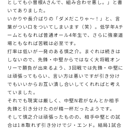
としても小曽根Aさんで、組み合わせ悪し。」と書
いてありました。
いかりや長介ばりの「ダメだこりゃ～！」と、言
葉がつい口をついてしまいます（笑）。低学年Aチ
ームともなれば普通オール4年生で、さらに強豪道
場ともなれば苦戦は必至です。
打率は低いが一発のある慎之介。まぐれは続きは
しないので、先鋒・中堅からではなく大将戦オン
リーで勝負が出来るよう、3回戦では先鋒・中堅に
は頑張ってもらい、言い方は悪いですが引き分け
でもいいからお互い潰し合いしてくれればと考え
ていました。
それでも現実は厳しく、中堅N君がなんとか相手
先鋒と引き分けたのが精一杯だったようです。
そして慎之介は頑張ったものの、相手中堅との試
合は1本取れず引き分けでジ・エンド。結局1試合