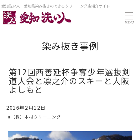
愛知洗い人｜愛知県染み抜きのできるクリーニング店紹介サイト
MENU
染み抜き事例
第12回西善延杯争奪少年選抜剣
道大会と凛之介のスキーと大阪
よしもと
2016年2月12日
#（株）木村クリーニング