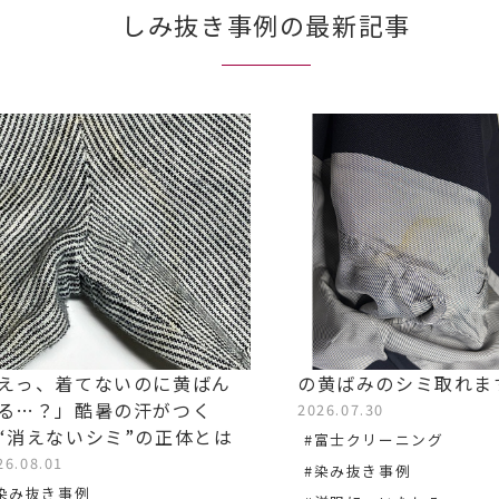
しみ抜き事例の最新記事
えっ、着てないのに黄ばん
の黄ばみのシミ取れま
る…？」酷暑の汗がつく
2026.07.30
“消えないシミ”の正体とは
#富士クリーニング
26.08.01
#染み抜き事例
染み抜き事例