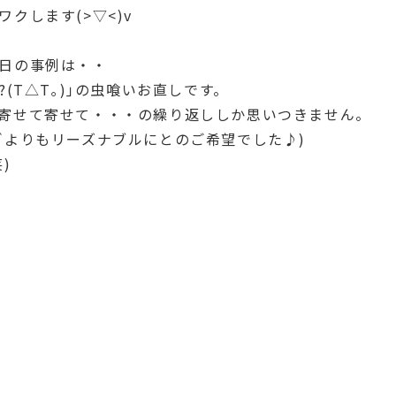
クします(>▽<)v
日の事例は・・
(T△T｡)｣の虫喰いお直しです。
寄せて寄せて・・・の繰り返ししか思いつきません。
ぎよりもリーズナブルにとのご希望でした♪)
)