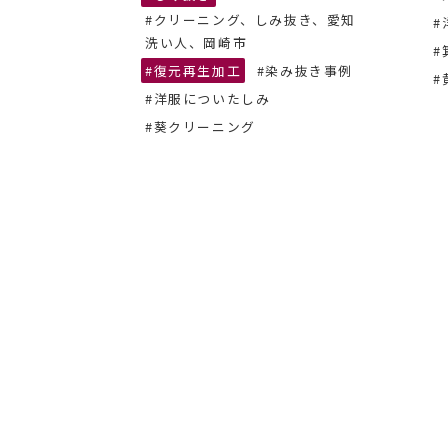
#クリーニング、しみ抜き、愛知
#
ーニング
洗い人、岡崎市
#
#復元再生加工
#染み抜き事例
#
#洋服についたしみ
#葵クリーニング