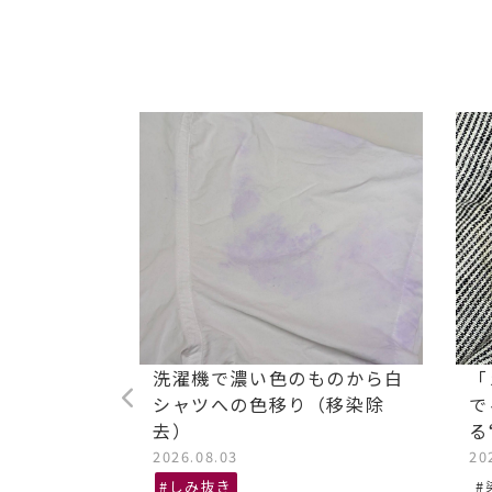
ストレッチ
洗濯機で濃い色のものから白
「
油汚れ染み
シャツへの色移り（移染除
で
去）
る
2026.08.03
20
抜き、あま
#しみ抜き
#