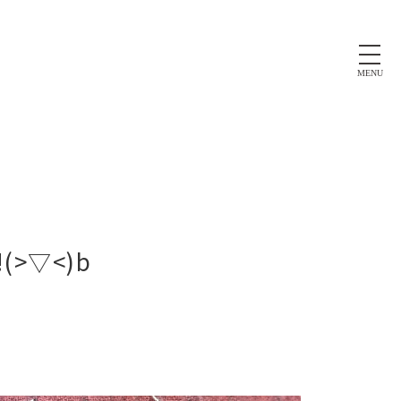
MENU
>▽<)b