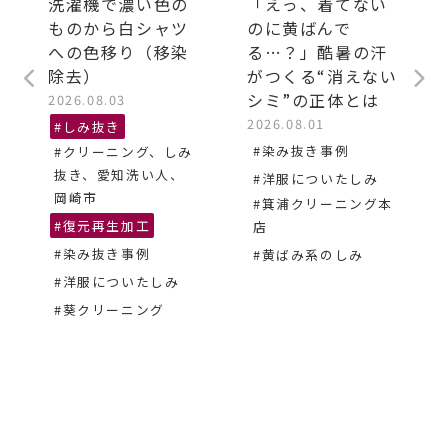
洗濯機で濃い色の
「えっ、着てない
ものから白シャツ
のに黄ばんで
への色移り（移染
る…？」酷暑の汗
除去）
がつくる“消えない
シミ”の正体とは
2026.08.03
2026.08.01
#しみ抜き
#染み抜き事例
#クリーニング、しみ
抜き、愛知洗い人、
#洋服についたしみ
岡崎市
#箕浦クリーニング本
#復元再生加工
店
#染み抜き事例
#黄ばみ系のしみ
#洋服についたしみ
#葵クリーニング