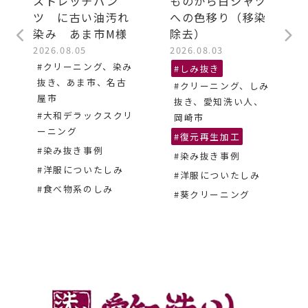
ストレッチパン
ものから白シャツ
ツ に古い油汚れ
への色移り（移染
染み あま市M様
除去）
2026.08.05
2026.08.03
#クリーニング、染み
#しみ抜き
抜き、あま市、名古
#クリーニング、しみ
屋市
抜き、愛知洗い人、
#大和デラックスクリ
岡崎市
ーニング
#復元再生加工
#染み抜き事例
#染み抜き事例
#洋服についたしみ
#洋服についたしみ
#食べ物系のしみ
#葵クリーニング