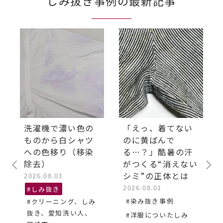
しみ抜き事例の最新記事
洗濯機で濃い色の
「えっ、着てない
ものから白シャツ
のに黄ばんで
への色移り（移染
る…？」酷暑の汗
除去）
がつくる“消えない
シミ”の正体とは
2026.08.03
2026.08.01
#しみ抜き
#染み抜き事例
#クリーニング、しみ
抜き、愛知洗い人、
#洋服についたしみ