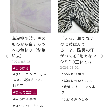
洗濯機で濃い色の
「えっ、着てない
ものから白シャツ
のに黄ばんで
への色移り（移染
る…？」酷暑の汗
除去）
がつくる“消えない
シミ”の正体とは
2026.08.03
2026.08.01
#しみ抜き
#染み抜き事例
#クリーニング、しみ
抜き、愛知洗い人、
#洋服についたしみ
岡崎市
#箕浦クリーニング本
#復元再生加工
店
#染み抜き事例
#黄ばみ系のしみ
#洋服についたしみ