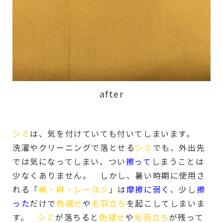
after
シミ
は、気を付けていても付いてしまいます。
洗濯やクリーニングで落とせる
シミ
でも、外出先
では気になってしまい、つい
擦って
しまうことは
少なくありません。 しかし、暑い時期に使用さ
れる「
綿・麻・レーヨン
」は
摩擦に弱く
、少し
擦
った
だけで
色褪せ
や
毛羽立ち
を起こしてしまいま
す。
シミ
が落ちると
色褪せ
や
毛羽立ち
が残って