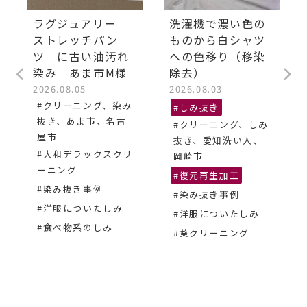
ラグジュアリー
洗濯機で濃い色の
ストレッチパン
ものから白シャツ
ツ に古い油汚れ
への色移り（移染
染み あま市M様
除去）
2026.08.05
2026.08.03
#クリーニング、染み
#しみ抜き
抜き、あま市、名古
#クリーニング、しみ
屋市
抜き、愛知洗い人、
#大和デラックスクリ
岡崎市
ーニング
#復元再生加工
#染み抜き事例
#染み抜き事例
#洋服についたしみ
#洋服についたしみ
#食べ物系のしみ
#葵クリーニング