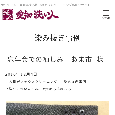
愛知洗い人｜愛知県染み抜きのできるクリーニング店紹介サイト
MENU
染み抜き事例
忘年会での袖しみ あま市T様
2016年12月4日
#大和デラックスクリーニング
#染み抜き事例
#洋服についたしみ
#黄ばみ系のしみ