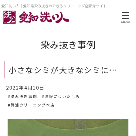
愛知洗い人｜愛知県染み抜きのできるクリーニング店紹介サイト
MENU
染み抜き事例
小さなシミが大きなシミに…
2022年4月10日
#染み抜き事例
#洋服についたしみ
#箕浦クリーニング本店