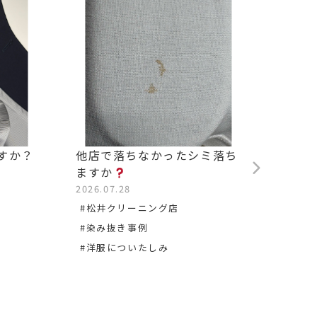
すか？
他店で落ちなかったシミ落ち
背中の
ますか
2026.0
2026.07.28
#松沢
#松井クリーニング店
#染み
#染み抜き事例
#洋服についたしみ