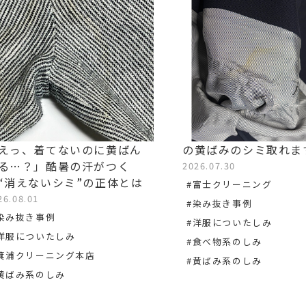
えっ、着てないのに黄ばん
の黄ばみのシミ取れま
る…？」酷暑の汗がつく
2026.07.30
“消えないシミ”の正体とは
#富士クリーニング
26.08.01
#染み抜き事例
染み抜き事例
#洋服についたしみ
洋服についたしみ
#食べ物系のしみ
箕浦クリーニング本店
#黄ばみ系のしみ
黄ばみ系のしみ