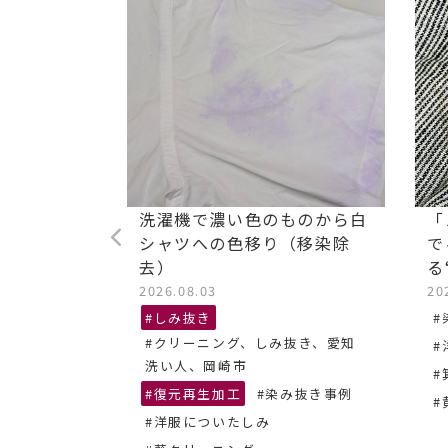
ストレッチ
洗濯機で濃い色のものから白
「
油汚れ染み
シャツへの色移り（移染除
で
去）
る
2026.08.03
20
抜き、あま
#しみ抜き
#
#クリーニング、しみ抜き、愛知
#
ーニング
洗い人、岡崎市
#
#復元再生加工
#染み抜き事例
#
#洋服についたしみ