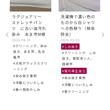
ラグジュアリー
洗濯機で濃い色の
ストレッチパン
ものから白シャツ
ツ に古い油汚れ
への色移り（移染
染み あま市M様
除去）
2026.08.05
2026.08.03
#クリーニング、染み
#しみ抜き
抜き、あま市、名古
#クリーニング、しみ
屋市
抜き、愛知洗い人、
#大和デラックスクリ
岡崎市
ーニング
#復元再生加工
#染み抜き事例
#染み抜き事例
#洋服についたしみ
#洋服についたしみ
#食べ物系のしみ
#葵クリーニング