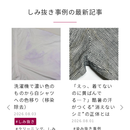
しみ抜き事例の最新記事
洗濯機で濃い色の
「えっ、着てない
ものから白シャツ
のに黄ばんで
への色移り（移染
る…？」酷暑の汗
除去）
がつくる“消えない
シミ”の正体とは
2026.08.03
2026.08.01
#しみ抜き
#染み抜き事例
#クリーニング、しみ