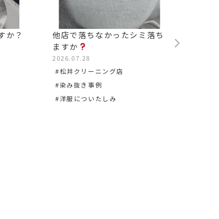
すか？
他店で落ちなかったシミ落ち
背中の
ますか
2026.0
2026.07.28
#松沢
#松井クリーニング店
#染み
#染み抜き事例
#洋服についたしみ