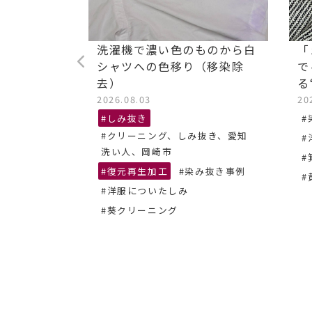
ストレッチ
洗濯機で濃い色のものから白
「
油汚れ染み
シャツへの色移り（移染除
で
去）
る
2026.08.03
20
抜き、あま
#しみ抜き
#
#クリーニング、しみ抜き、愛知
#
ーニング
洗い人、岡崎市
#
#復元再生加工
#染み抜き事例
#
#洋服についたしみ
#葵クリーニング