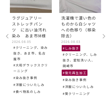
ラグジュアリー
洗濯機で濃い色の
ストレッチパン
ものから白シャツ
ツ に古い油汚れ
への色移り（移染
染み あま市M様
除去）
2026.08.05
2026.08.03
#クリーニング、染み
#しみ抜き
抜き、あま市、名古
#クリーニング、しみ
屋市
抜き、愛知洗い人、
#大和デラックスクリ
岡崎市
ーニング
#復元再生加工
#染み抜き事例
#染み抜き事例
#洋服についたしみ
#洋服についたしみ
#食べ物系のしみ
#葵クリーニング