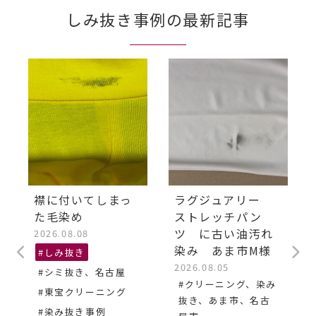
しみ抜き事例の最新記事
襟に付いてしまっ
ラグジュアリー
た毛染め
ストレッチパン
ツ に古い油汚れ
2026.08.08
染み あま市M様
#しみ抜き
2026.08.05
#シミ抜き、名古屋
#クリーニング、染み
#東宝クリーニング
抜き、あま市、名古
#染み抜き事例