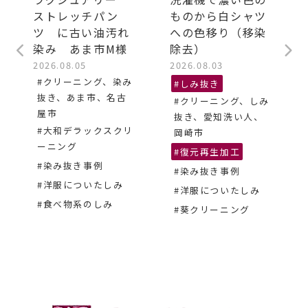
ストレッチパン
ものから白シャツ
ツ に古い油汚れ
への色移り（移染
染み あま市M様
除去）
2026.08.05
2026.08.03
#クリーニング、染み
#しみ抜き
抜き、あま市、名古
#クリーニング、しみ
屋市
抜き、愛知洗い人、
#大和デラックスクリ
岡崎市
ーニング
#復元再生加工
#染み抜き事例
#染み抜き事例
#洋服についたしみ
#洋服についたしみ
#食べ物系のしみ
#葵クリーニング