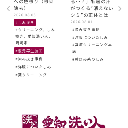
への色移り（移染
る…？」酷暑の汗
除去）
がつくる“消えない
シミ”の正体とは
2026.08.03
2026.08.01
#しみ抜き
#染み抜き事例
#クリーニング、しみ
抜き、愛知洗い人、
#洋服についたしみ
岡崎市
#箕浦クリーニング本
#復元再生加工
店
#染み抜き事例
#黄ばみ系のしみ
#洋服についたしみ
#葵クリーニング