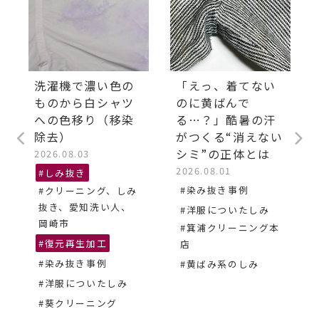
洗濯機で濃い色の
「えっ、着てない
ものから白シャツ
のに黄ばんで
への色移り（移染
る…？」酷暑の汗
除去）
がつくる“消えない
シミ”の正体とは
2026.08.03
2026.08.01
#しみ抜き
#染み抜き事例
#クリーニング、しみ
抜き、愛知洗い人、
#洋服についたしみ
岡崎市
#箕浦クリーニング本
#復元再生加工
店
#染み抜き事例
#黄ばみ系のしみ
#洋服についたしみ
#葵クリーニング