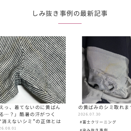
しみ抜き事例の最新記事
えっ、着てないのに黄ばん
の黄ばみのシミ取れま
る…？」酷暑の汗がつく
2026.07.30
“消えないシミ”の正体とは
#富士クリーニング
26.08.01
#染み抜き事例