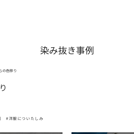
染み抜き事例
らの色移り
り
例
#洋服についたしみ