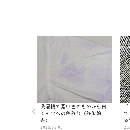
ストレッチ
洗濯機で濃い色のものから白
「
油汚れ染み
シャツへの色移り（移染除
で
去）
る
2026.08.03
20