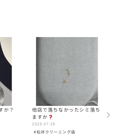
すか？
他店で落ちなかったシミ落ち
背中の
ますか
2026.0
2026.07.28
#松沢
#松井クリーニング店
#染み