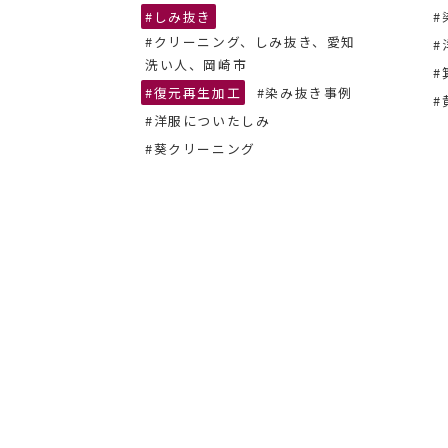
抜き、あま
#しみ抜き
#
#クリーニング、しみ抜き、愛知
#
ーニング
洗い人、岡崎市
#
#復元再生加工
#染み抜き事例
#
#洋服についたしみ
#葵クリーニング