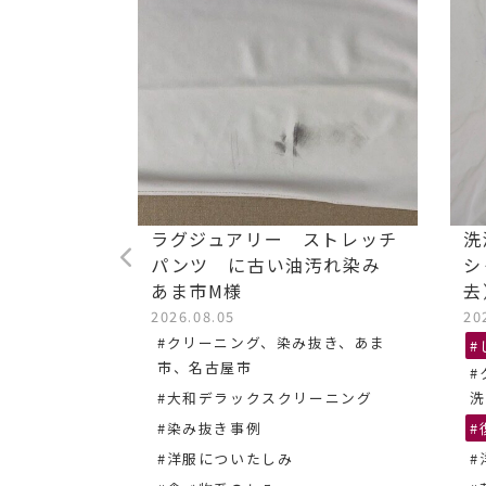
た毛染め
ラグジュアリー ストレッチ
洗
パンツ に古い油汚れ染み
シ
あま市M様
去
き、名古屋
2026.08.05
20
#クリーニング、染み抜き、あま
#
市、名古屋市
#
#大和デラックスクリーニング
洗
#染み抜き事例
#
#洋服についたしみ
#