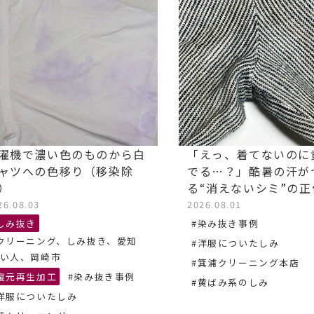
濯機で濃い色のものから白
「えっ、着てないのに
ャツへの色移り（移染除
でる…？」酷暑の汗が
）
る“消えないシミ”の
26.08.03
2026.08.01
しみ抜き
#染み抜き事例
クリーニング、しみ抜き、愛知
#洋服についたしみ
い人、岡崎市
#箕浦クリーニング本店
復元再生加工
#染み抜き事例
#黄ばみ系のしみ
洋服についたしみ