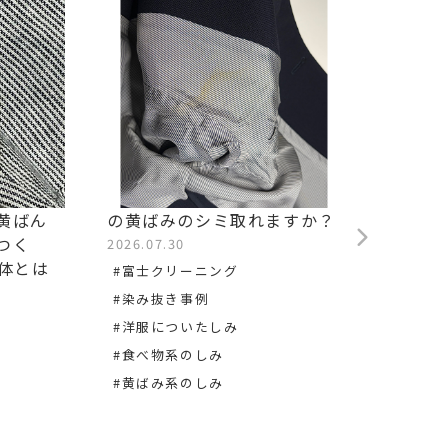
黄ばん
の黄ばみのシミ取れますか？
他店で
つく
ますか
2026.07.30
正体とは
2026.0
#富士クリーニング
#松井
#染み抜き事例
#染み
#洋服についたしみ
#洋服
#食べ物系のしみ
#黄ばみ系のしみ