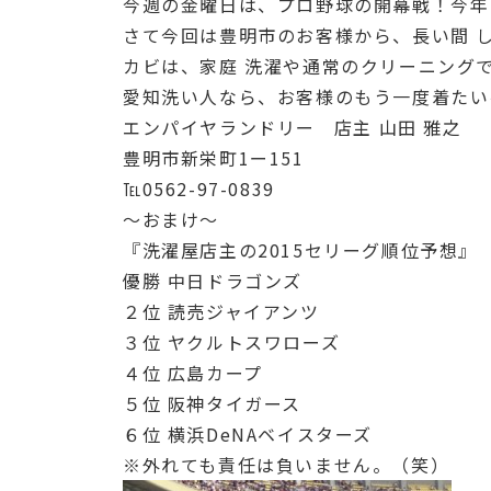
今週の金曜日は、プロ野球の開幕戦！今年
さて今回は豊明市のお客様から、長い間 
カビは、家庭 洗濯や通常のクリーニング
愛知洗い人なら、お客様のもう一度着たい
エンパイヤランドリー 店主 山田 雅之
豊明市新栄町1ー151
℡0562-97-0839
〜おまけ〜
『洗濯屋店主の2015セリーグ順位予想』
優勝 中日ドラゴンズ
２位 読売ジャイアンツ
３位 ヤクルトスワローズ
４位 広島カープ
５位 阪神タイガース
６位 横浜DeNAベイスターズ
※外れても責任は負いません。（笑）