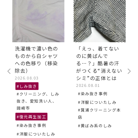
洗濯機で濃い色の
「えっ、着てない
ものから白シャツ
のに黄ばんで
への色移り（移染
る…？」酷暑の汗
除去）
がつくる“消えない
シミ”の正体とは
2026.08.03
2026.08.01
#しみ抜き
#染み抜き事例
#クリーニング、しみ
抜き、愛知洗い人、
#洋服についたしみ
岡崎市
#箕浦クリーニング本
#復元再生加工
店
#染み抜き事例
#黄ばみ系のしみ
#洋服についたしみ