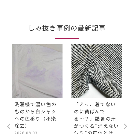
しみ抜き事例の最新記事
洗濯機で濃い色の
「えっ、着てない
ものから白シャツ
のに黄ばんで
への色移り（移染
る…？」酷暑の汗
除去）
がつくる“消えない
シミ”の正体とは
2026.08.03