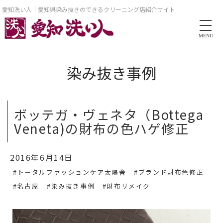
愛知洗い人｜愛知県染み抜きのできるクリーニング店紹介サイト
MENU
染み抜き事例
ボッテガ・ヴェネタ（Bottega
Veneta)の財布の色ハゲ修正
2016年6月14日
#ト－タルファッションケア太陽舎
#ブランド財布色修正
#名古屋
#染み抜き事例
#財布リメイク