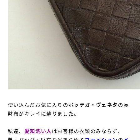
使い込んだお気に入りの
ボッテガ・ヴェネタ
の長
財布がキレイに蘇りました。
私達、
愛知洗い人
はお客様の衣類のみならず、
靴・バッグ・財布などあらゆる
ファッション
の
メ