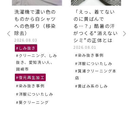
洗濯機で濃い色の
「えっ、着てない
ものから白シャツ
のに黄ばんで
への色移り（移染
る…？」酷暑の汗
除去）
がつくる“消えない
シミ”の正体とは
2026.08.03
2026.08.01
#しみ抜き
#染み抜き事例
#クリーニング、しみ
抜き、愛知洗い人、
#洋服についたしみ
岡崎市
#箕浦クリーニング本
#復元再生加工
店
#染み抜き事例
#黄ばみ系のしみ
#洋服についたしみ
#葵クリーニング