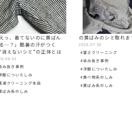
えっ、着てないのに黄ばん
の黄ばみのシミ取れま
る…？」酷暑の汗がつく
2026.07.30
“消えないシミ”の正体とは
#富士クリーニング
26.08.01
#染み抜き事例
染み抜き事例
#洋服についたしみ
洋服についたしみ
#食べ物系のしみ
箕浦クリーニング本店
#黄ばみ系のしみ
黄ばみ系のしみ