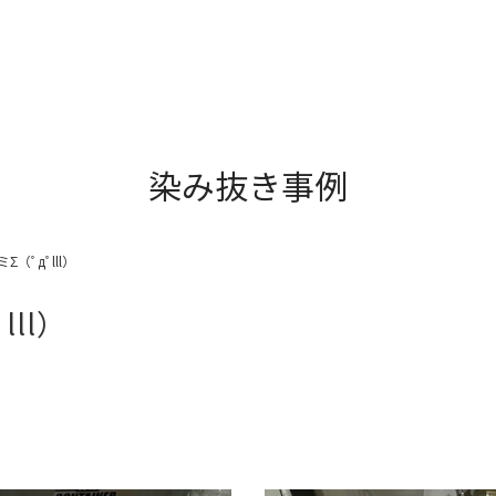
染み抜き事例
（ﾟдﾟlll）
ll）