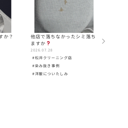
すか？
他店で落ちなかったシミ落ち
背中の
ますか
2026.0
2026.07.28
#松沢
#松井クリーニング店
#染み
#染み抜き事例
#洋服についたしみ