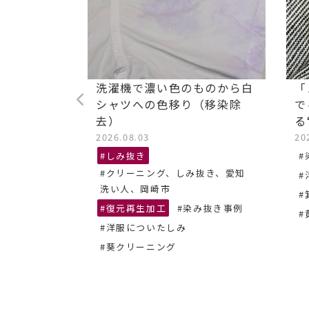
ストレッチ
洗濯機で濃い色のものから白
「
油汚れ染み
シャツへの色移り（移染除
で
去）
る
2026.08.03
20
抜き、あま
#しみ抜き
#
#クリーニング、しみ抜き、愛知
#
ーニング
洗い人、岡崎市
#
#復元再生加工
#染み抜き事例
#
#洋服についたしみ
#葵クリーニング