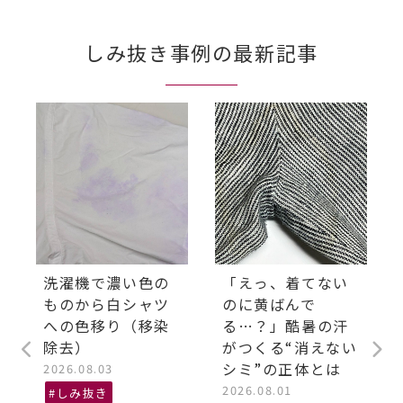
しみ抜き事例の最新記事
洗濯機で濃い色の
「えっ、着てない
ものから白シャツ
のに黄ばんで
への色移り（移染
る…？」酷暑の汗
除去）
がつくる“消えない
シミ”の正体とは
2026.08.03
2026.08.01
#しみ抜き