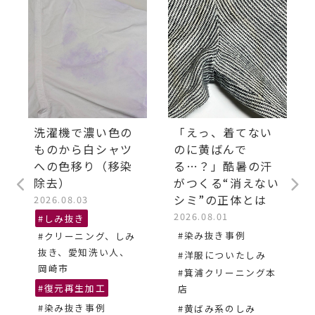
洗濯機で濃い色の
「えっ、着てない
ものから白シャツ
のに黄ばんで
への色移り（移染
る…？」酷暑の汗
除去）
がつくる“消えない
シミ”の正体とは
2026.08.03
2026.08.01
#しみ抜き
#染み抜き事例
#クリーニング、しみ
抜き、愛知洗い人、
#洋服についたしみ
岡崎市
#箕浦クリーニング本
#復元再生加工
店
#染み抜き事例
#黄ばみ系のしみ