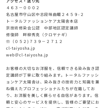
アクセス・送り先
４６３－０００２
名古屋市守山区中志段味曲畷２４５９-２
ト－タルファッションケア太陽舎本店
京技術修染会公認 中部地区認定講師
修復師 畔柳秀克（クロヤナギ）
☏（０５２)７３９－２７１２
cl-taiyosha.jp
web＠cl-taiyosha.jp
お客様の大切なお洋服を、信頼できる染み抜き認
定講師が丁寧に取り組みます。トータルファッシ
ョンケア太陽舎は、染み抜きの技術力と知識を兼
ね備えたプロフェッショナルたちが在籍してお
り、お洋服を美しく蘇らせる自信があります。信
頼と安心のサービスを提供し、皆様のご要望にお