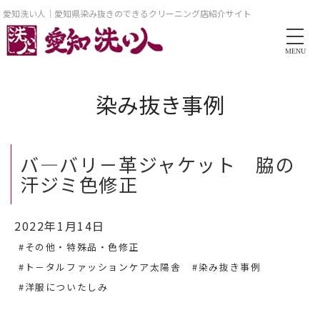
愛知洗い人｜愛知県染み抜きのできるクリーニング店紹介サイト
MENU
染み抜き事例
バ―バリ－革ジャケット 脇の
汗ジミ色修正
2022年1月14日
#その他・特殊品・色修正
#ト－タルファッションケア太陽舎
#染み抜き事例
#洋服についたしみ