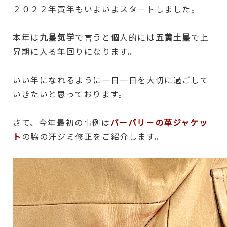
２０２２年寅年もいよいよスタ－トしました。
本年は
九星気学
で言うと個人的には
五黄土星
で上
昇期に入る年回りになります。
いい年になれるように一日一日を大切に過ごして
いきたいと思っております。
さて、今年最初の事例は
バーバリ－の革ジャケッ
ト
の脇の汗ジミ修正をご紹介します。