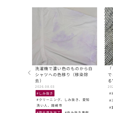
ストレッチ
洗濯機で濃い色のものから白
「
油汚れ染み
シャツへの色移り（移染除
で
去）
る
2026.08.03
20
抜き、あま
#しみ抜き
#
#クリーニング、しみ抜き、愛知
#
ーニング
洗い人、岡崎市
#
#復元再生加工
#染み抜き事例