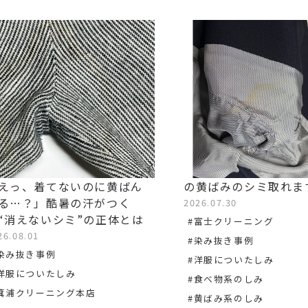
えっ、着てないのに黄ばん
の黄ばみのシミ取れま
る…？」酷暑の汗がつく
2026.07.30
“消えないシミ”の正体とは
#富士クリーニング
26.08.01
#染み抜き事例
染み抜き事例
#洋服についたしみ
洋服についたしみ
#食べ物系のしみ
箕浦クリーニング本店
#黄ばみ系のしみ