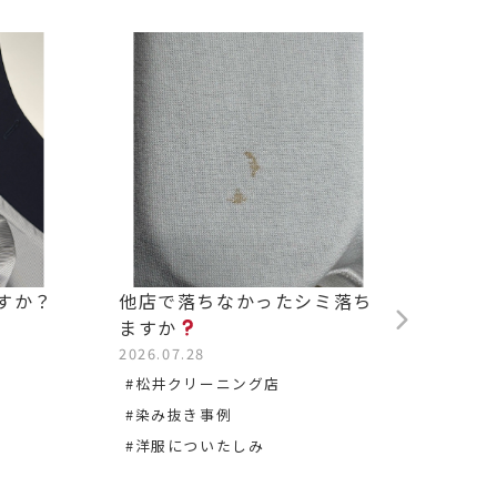
すか？
他店で落ちなかったシミ落ち
背中の
ますか
2026.0
2026.07.28
#松沢
#松井クリーニング店
#染み
#染み抜き事例
#洋服についたしみ