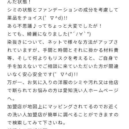
んだ状態！
シミの状態とファンデーションの成分を考慮して
薬品をチョイス(゜∇^d)!!
あら不思議♪ってちょっと大変でしたが！
とても、綺麗になりました(*´ﾉ∀`*)
染抜きについて、ネットで様々な方法がアップさ
れていますが、手間と時間とそれに掛かる材料費
等、そして何よりもリスクを考えると、ご自身で
手を加えないでご相談に来ていただいた方が間違
いなく安心安全です(゜∇^d)!!
万が一、お気に入りの洋服のシミや汚れ又は他店
で断られてお悩みの方は愛知洗い人ホームページ
へ。
加盟店が地図上にマッピングされてるのでお近く
の洗い人加盟店が簡単に調べることができますの
で検索してみて下さいね。