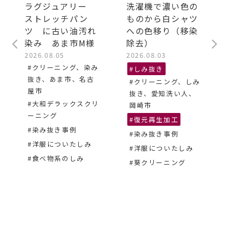
ラグジュアリー
洗濯機で濃い色の
ストレッチパン
ものから白シャツ
ツ に古い油汚れ
への色移り（移染
染み あま市M様
除去）
2026.08.05
2026.08.03
#クリーニング、染み
#しみ抜き
抜き、あま市、名古
#クリーニング、しみ
屋市
抜き、愛知洗い人、
#大和デラックスクリ
岡崎市
ーニング
#復元再生加工
#染み抜き事例
#染み抜き事例
#洋服についたしみ
#洋服についたしみ
#食べ物系のしみ
#葵クリーニング