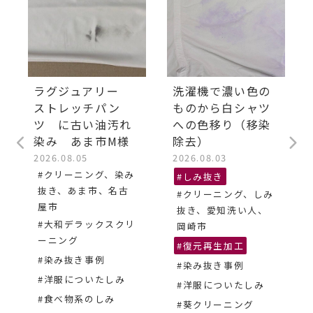
ラグジュアリー
洗濯機で濃い色の
ストレッチパン
ものから白シャツ
ツ に古い油汚れ
への色移り（移染
染み あま市M様
除去）
2026.08.05
2026.08.03
#クリーニング、染み
#しみ抜き
抜き、あま市、名古
#クリーニング、しみ
屋市
抜き、愛知洗い人、
#大和デラックスクリ
岡崎市
ーニング
#復元再生加工
#染み抜き事例
#染み抜き事例
#洋服についたしみ
#洋服についたしみ
#食べ物系のしみ
#葵クリーニング