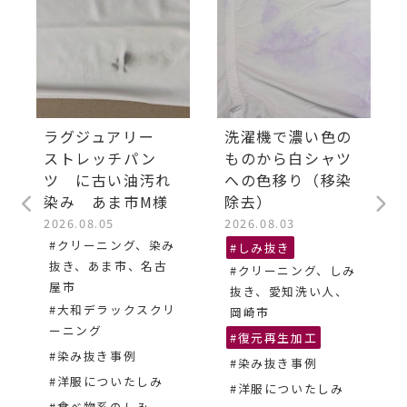
ラグジュアリー
洗濯機で濃い色の
ストレッチパン
ものから白シャツ
ツ に古い油汚れ
への色移り（移染
染み あま市M様
除去）
2026.08.05
2026.08.03
#クリーニング、染み
#しみ抜き
抜き、あま市、名古
#クリーニング、しみ
屋市
抜き、愛知洗い人、
#大和デラックスクリ
岡崎市
ーニング
#復元再生加工
#染み抜き事例
#染み抜き事例
#洋服についたしみ
#洋服についたしみ
#食べ物系のしみ