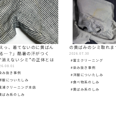
えっ、着てないのに黄ばん
の黄ばみのシミ取れま
る…？」酷暑の汗がつく
2026.07.30
“消えないシミ”の正体とは
#富士クリーニング
26.08.01
#染み抜き事例
染み抜き事例
#洋服についたしみ
洋服についたしみ
#食べ物系のしみ
箕浦クリーニング本店
#黄ばみ系のしみ
黄ばみ系のしみ