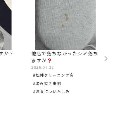
すか？
他店で落ちなかったシミ落ち
背中の
ますか
2026.0
2026.07.28
#松沢
#松井クリーニング店
#染み
#染み抜き事例
#洋服についたしみ