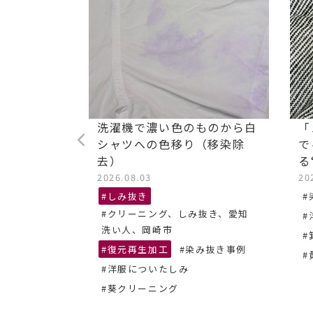
ストレッチ
洗濯機で濃い色のものから白
「
油汚れ染み
シャツへの色移り（移染除
で
去）
る
2026.08.03
20
抜き、あま
#しみ抜き
#
#クリーニング、しみ抜き、愛知
#
ーニング
洗い人、岡崎市
#
#復元再生加工
#染み抜き事例
#
#洋服についたしみ
#葵クリーニング