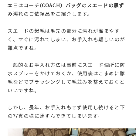
本日は
コーチ(COACH）バッグ
の
スエ－ドの黒ず
み汚れ
のご依頼品をご紹介します。
スエ－ドの起毛は毛先の部分に汚れが溜まやす
く、すぐに汚れてしまい、お手入れも難しいのが
難点ですね。
一般的なお手入れ方法は事前にスエ－ド個所に防
水スプレ－をかけておくか、使用後はこまめに豚
毛などでブラッシングして毛並みを整えておくと
いいですね。
しかし、長年、お手入れもせず使用し続けると下
の写真の様に黒ずんできてしまいます。