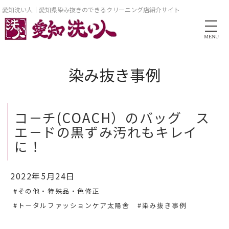
愛知洗い人｜愛知県染み抜きのできるクリーニング店紹介サイト
MENU
染み抜き事例
コ－チ(COACH）のバッグ ス
エ－ドの黒ずみ汚れもキレイ
に！
2022年5月24日
#その他・特殊品・色修正
#ト－タルファッションケア太陽舎
#染み抜き事例