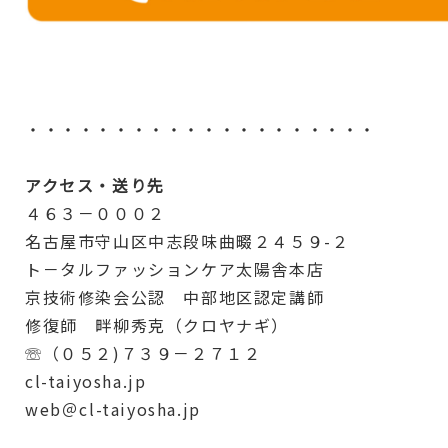
・・・・・・・・・・・・・・・・・・・・
アクセス・送り先
４６３－０００２
名古屋市守山区中志段味曲畷２４５９-２
ト－タルファッションケア太陽舎本店
京技術修染会公認 中部地区認定講師
修復師 畔柳秀克（クロヤナギ）
☏（０５２)７３９－２７１２
cl-taiyosha.jp
web＠cl-taiyosha.jp