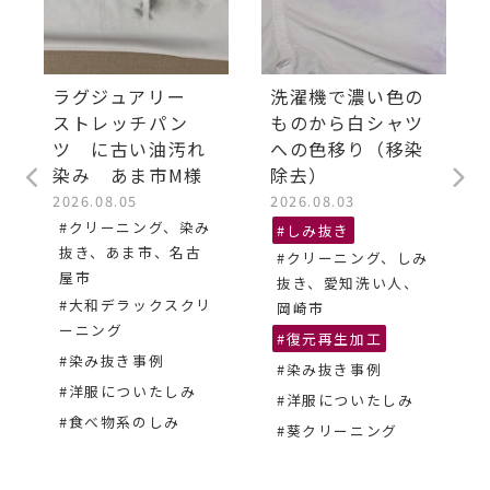
ラグジュアリー
洗濯機で濃い色の
ストレッチパン
ものから白シャツ
ツ に古い油汚れ
への色移り（移染
染み あま市M様
除去）
2026.08.05
2026.08.03
#クリーニング、染み
#しみ抜き
抜き、あま市、名古
#クリーニング、しみ
屋市
抜き、愛知洗い人、
#大和デラックスクリ
岡崎市
ーニング
#復元再生加工
#染み抜き事例
#染み抜き事例
#洋服についたしみ
#洋服についたしみ
#食べ物系のしみ
#葵クリーニング