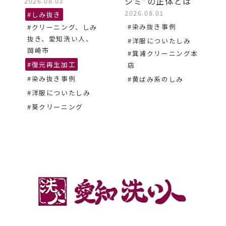
シミ”の正体とは
2026.08.03
2026.08.01
#しみ抜き
#染み抜き事例
#クリーニング、しみ
抜き、愛知洗い人、
#洋服についたしみ
岡崎市
#箕浦クリーニング本
#復元再生加工
店
#染み抜き事例
#黄ばみ系のしみ
#洋服についたしみ
#葵クリーニング