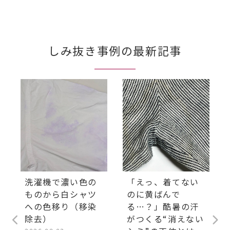
しみ抜き事例の最新記事
洗濯機で濃い色の
「えっ、着てない
ものから白シャツ
のに黄ばんで
への色移り（移染
る…？」酷暑の汗
除去）
がつくる“消えない