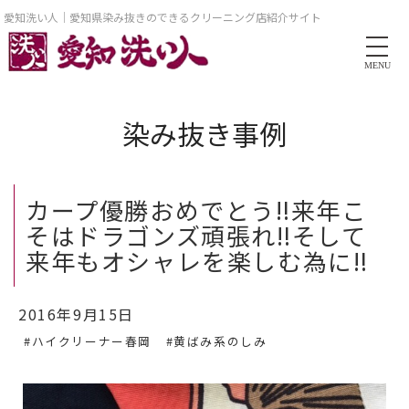
愛知洗い人｜愛知県染み抜きのできるクリーニング店紹介サイト
MENU
染み抜き事例
カープ優勝おめでとう‼︎来年こ
そはドラゴンズ頑張れ‼︎そして
来年もオシャレを楽しむ為に‼︎
2016年9月15日
#ハイクリーナー春岡
#黄ばみ系のしみ