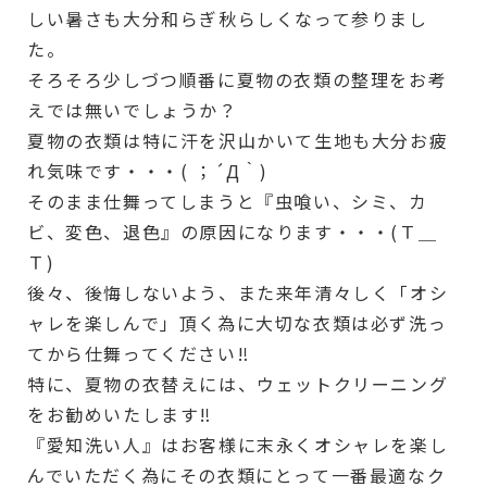
しい暑さも大分和らぎ秋らしくなって参りまし
た。
そろそろ少しづつ順番に夏物の衣類の整理をお考
えでは無いでしょうか？
夏物の衣類は特に汗を沢山かいて生地も大分お疲
れ気味です・・・( ；´Д｀)
そのまま仕舞ってしまうと『虫喰い、シミ、カ
ビ、変色、退色』の原因になります・・・(Ｔ＿
Ｔ)
後々、後悔しないよう、また来年清々しく「オシ
ャレを楽しんで」頂く為に大切な衣類は必ず洗っ
てから仕舞ってください‼︎
特に、夏物の衣替えには、ウェットクリーニング
をお勧めいたします‼︎
『愛知洗い人』はお客様に末永くオシャレを楽し
んでいただく為にその衣類にとって一番最適なク