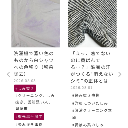
洗濯機で濃い色の
「えっ、着てない
ものから白シャツ
のに黄ばんで
への色移り（移染
る…？」酷暑の汗
除去）
がつくる“消えない
シミ”の正体とは
2026.08.03
2026.08.01
#しみ抜き
#染み抜き事例
#クリーニング、しみ
抜き、愛知洗い人、
#洋服についたしみ
岡崎市
#箕浦クリーニング本
#復元再生加工
店
#染み抜き事例
#黄ばみ系のしみ