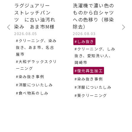
ラグジュアリー
洗濯機で濃い色の
ストレッチパン
ものから白シャツ
ツ に古い油汚れ
への色移り（移染
染み あま市M様
除去）
2026.08.05
2026.08.03
#クリーニング、染み
#しみ抜き
抜き、あま市、名古
#クリーニング、しみ
屋市
抜き、愛知洗い人、
#大和デラックスクリ
岡崎市
ーニング
#復元再生加工
#染み抜き事例
#染み抜き事例
#洋服についたしみ
#洋服についたしみ
#食べ物系のしみ
#葵クリーニング