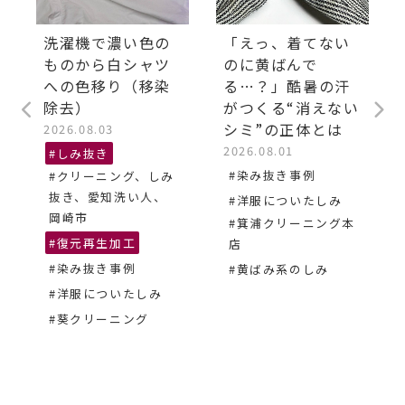
洗濯機で濃い色の
「えっ、着てない
ものから白シャツ
のに黄ばんで
への色移り（移染
る…？」酷暑の汗
除去）
がつくる“消えない
シミ”の正体とは
2026.08.03
2026.08.01
#しみ抜き
#染み抜き事例
#クリーニング、しみ
抜き、愛知洗い人、
#洋服についたしみ
岡崎市
#箕浦クリーニング本
#復元再生加工
店
#染み抜き事例
#黄ばみ系のしみ
#洋服についたしみ
#葵クリーニング