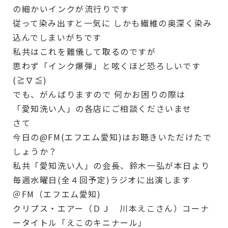
の細かいインクが流行りです
従って染み出すと一気に しかも繊維の奥深く染み
込んでしまいがちです
私共はこれを難儀して取るのですが
思わず「インク爆弾」と呟くほど恐ろしいです
(≧∇≦)
でも、がんばりますので 何かお困りの際は
「愛知洗い人」の各店にご相談くださいませ
さて
今日の@FM(エフエム愛知)はお聴きいただけたで
しょうか？
私共「愛知洗い人」の会長、鈴木一弘が本日より
毎週水曜日(全４回予定)ラジオに出演します
＠FM（エフエム愛知)
クリプス・エアー（ＤＪ 川本えこさん）コーナ
ータイトル「えこのキニナール」