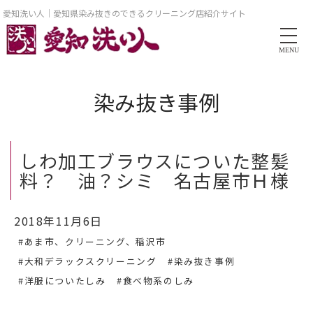
愛知洗い人｜愛知県染み抜きのできるクリーニング店紹介サイト
MENU
染み抜き事例
しわ加工ブラウスについた整髪
料？ 油？シミ 名古屋市Ｈ様
2018年11月6日
#あま市、クリーニング、稲沢市
#大和デラックスクリーニング
#染み抜き事例
#洋服についたしみ
#食べ物系のしみ