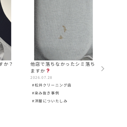
すか？
他店で落ちなかったシミ落ち
背中の
ますか
2026.0
2026.07.28
#松沢
#松井クリーニング店
#染み
#染み抜き事例
#洋服についたしみ