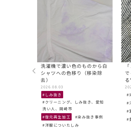
ストレッチ
洗濯機で濃い色のものから白
「
油汚れ染み
シャツへの色移り（移染除
で
去）
る
2026.08.03
20
抜き、あま
#しみ抜き
#
#クリーニング、しみ抜き、愛知
#
ーニング
洗い人、岡崎市
#
#復元再生加工
#染み抜き事例
#
#洋服についたしみ