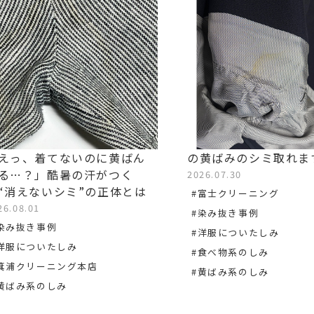
えっ、着てないのに黄ばん
の黄ばみのシミ取れま
る…？」酷暑の汗がつく
2026.07.30
“消えないシミ”の正体とは
#富士クリーニング
26.08.01
#染み抜き事例
染み抜き事例
#洋服についたしみ
洋服についたしみ
#食べ物系のしみ
箕浦クリーニング本店
#黄ばみ系のしみ
黄ばみ系のしみ