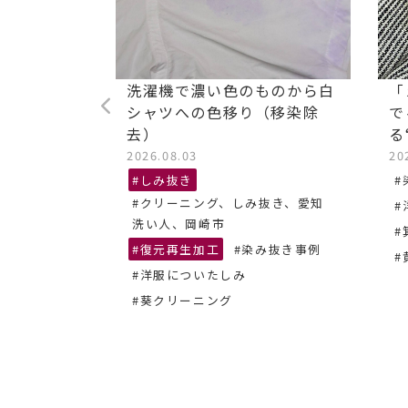
ストレッチ
洗濯機で濃い色のものから白
「
油汚れ染み
シャツへの色移り（移染除
で
去）
る
2026.08.03
20
抜き、あま
#しみ抜き
#
#クリーニング、しみ抜き、愛知
#
ーニング
洗い人、岡崎市
#
#復元再生加工
#染み抜き事例
#
#洋服についたしみ
#葵クリーニング