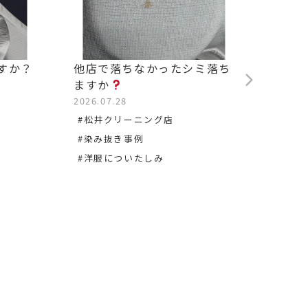
すか？
他店で落ちなかったシミ落ち
背中の
ますか
2026.0
2026.07.28
#松沢
#松井クリーニング店
#染み
#染み抜き事例
#洋服についたしみ