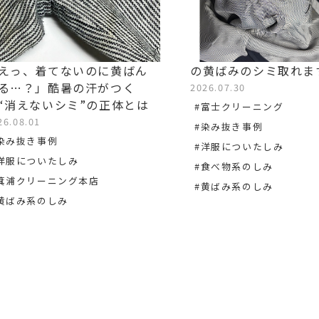
えっ、着てないのに黄ばん
の黄ばみのシミ取れま
る…？」酷暑の汗がつく
2026.07.30
“消えないシミ”の正体とは
#富士クリーニング
26.08.01
#染み抜き事例
染み抜き事例
#洋服についたしみ
洋服についたしみ
#食べ物系のしみ
箕浦クリーニング本店
#黄ばみ系のしみ
黄ばみ系のしみ