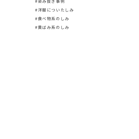
#染み抜き事例
#染み
#洋服についたしみ
#洋服
#食べ物系のしみ
#黄ばみ系のしみ