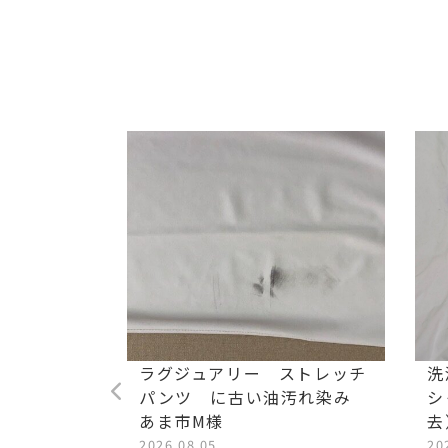
た毛染め
ラグジュアリー ストレッチ
洗
パンツ に古い油汚れ染み
シ
あま市M様
去
き、名古屋
2026.08.05
20