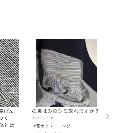
黄ばん
の黄ばみのシミ取れますか？
他店で
つく
ますか
2026.07.30
正体とは
2026.0
#富士クリーニング
#松井