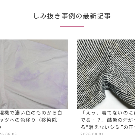
しみ抜き事例の最新記事
濯機で濃い色のものから白
「えっ、着てないのに
ャツへの色移り（移染除
でる…？」酷暑の汗が
）
る“消えないシミ”の
26.08.03
2026.08.01